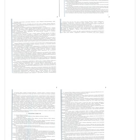
,
,
,
,